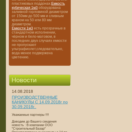
пластиковых поддонах.
Емкость
кубическая 1м3
оборудована
заливной горловиной диаметром
от 150мм до 500 мм и сливным
краном на 50 или 80 мм
диаметром.
Емкости 1м3
есть прозрачные в
стандартном исполнении,
чёрном и бело-матовом, в
последних двух случаях емкости
не пропускают
ультрафиолет,следовательно,
вода менее подвержена
цветению.
14.08.2018
ПРОИЗВОДСТВЕННЫЕ
КАНИКУЛЫ С 14.09.2018г по
30.09.2018г..
Уважаемые партнеры !!!!
Доводим до Вашего сведения
новость : В компании ООО
"Строительный Базар"