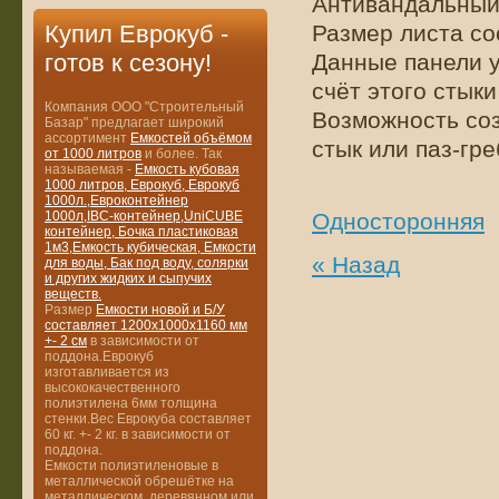
Антивандальный 
Размер листа со
Купил Еврокуб -
Данные панели у
готов к сезону!
счёт этого стык
Компания ООО "Строительный
Возможность соз
Базар" предлагает широкий
ассортимент
Емкостей объёмом
стык или паз-гре
от 1000 литров
и более. Так
называемая -
Емкость кубовая
1000 литров, Еврокуб, Еврокуб
1000л.,Евроконтейнер
Односторонняя
1000л,IBC-контейнер,UniCUBE
контейнер, Бочка пластиковая
1м3,Емкость кубическая, Емкости
« Назад
для воды, Бак под воду, солярки
и других жидких и сыпучих
веществ.
Размер
Емкости новой и Б/У
составляет 1200х1000х1160 мм
+- 2 см
в зависимости от
поддона.Еврокуб
изготавливается из
высококачественного
полиэтилена 6мм толщина
стенки.Вес Еврокуба составляет
60 кг. +- 2 кг. в зависимости от
поддона.
Емкости полиэтиленовые в
металлической обрешётке на
металлическом, деревянном или