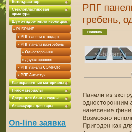
Бетон,раствор
РПГ панел
Стеклопластиковая
арматура
гребень, о
Шумо-гидро-тепло изоляция
RUSPANEL
Новинка
РПГ панели стандарт
РПГ панели паз-гребень
Односторонняя
Двухсторонняя
РПГ панели COMFORT
РПГ Антистук
Лакокрасочные материалы
Пиломатериалы
Панели из экстр
Двери для бани и сауны
односторонним 
Аксессуары для тары
нанесение фини
Возможно исполь
On-line заявка
Пригоден как дл