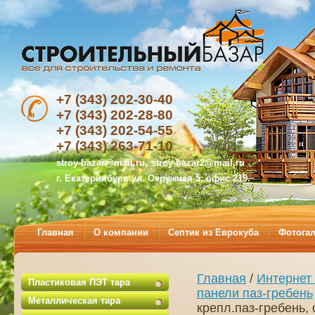
+7 (343) 202-30-40
+7 (343) 202-28-80
+7 (343) 202-54-55
+7 (343) 263-71-10
stroy-bazar@mail.ru,
stroy-bazar2@mail.ru
г. Екатеринбург, ул. Окружная 5, офис 219.
Главная
О компании
Септик из Еврокуба
Фотога
Главная
/
Интернет
Пластиковая ПЭТ тара
панели паз-гребень
Металлическая тара
крепл.паз-гребень,